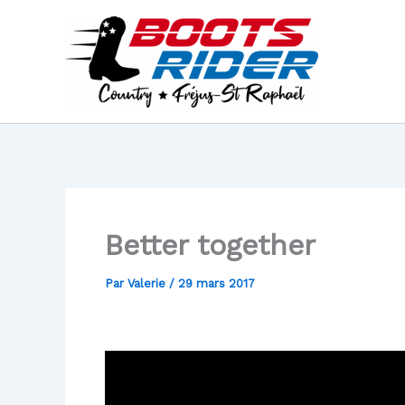
Aller
au
contenu
Better together
Par
Valerie
/
29 mars 2017