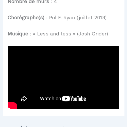
Nombre de murs
: 4
Chorégraphe(s)
: Pol F. Ryan (juillet 2019)
Musique
: « Less and less » (Josh Grider)