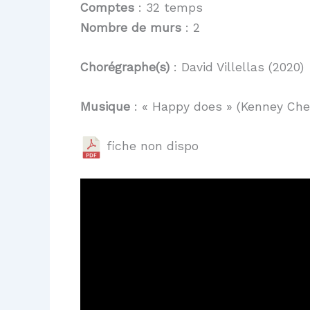
Comptes
: 32 temps
Nombre de murs
: 2
Chorégraphe(s)
: David Villellas (2020)
Musique
: « Happy does » (Kenney Che
fiche non dispo