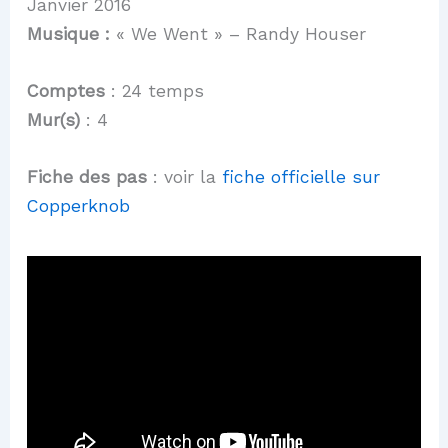
Janvier 2016
Musique :
« We Went » – Randy Houser
Comptes
: 24 temps
Mur(s)
: 4
Fiche des pas
: voir la
fiche officielle sur
Copperknob