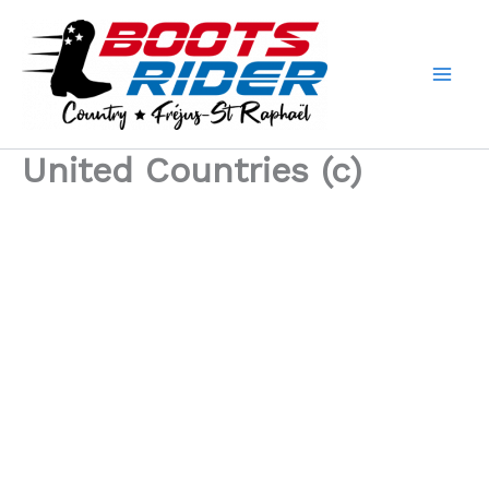
Aller
au
contenu
United Countries (c)