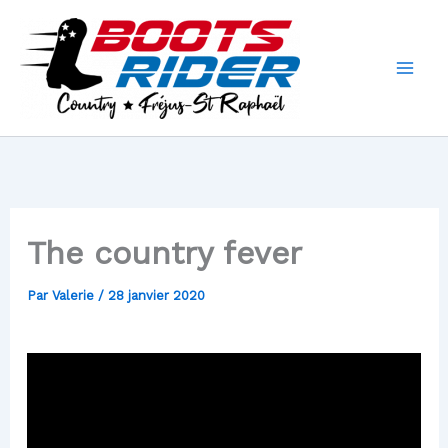
Aller
au
contenu
The country fever
Par
Valerie
/
28 janvier 2020