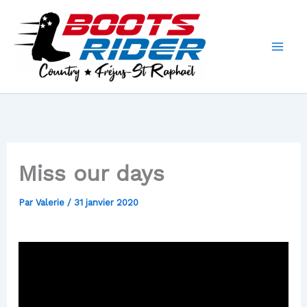
Aller
au
contenu
Miss our days
Par
Valerie
/
31 janvier 2020